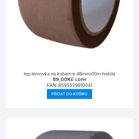
lep.lemovka na koberce 48mmx10m hnědá
89,00
Kč
s DPH
EAN:
8595579810041
PŘIDAT DO KOŠÍKU