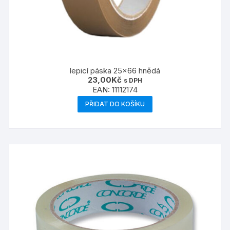
lepicí páska 25×66 hnědá
23,00
Kč
s DPH
EAN:
11112174
PŘIDAT DO KOŠÍKU