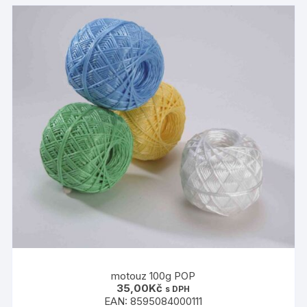
motouz 100g POP
35,00
Kč
s DPH
EAN:
8595084000111