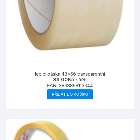
lepicí páska 48×66 transparentní
33,00
Kč
s DPH
EAN:
3838868113344
PŘIDAT DO KOŠÍKU