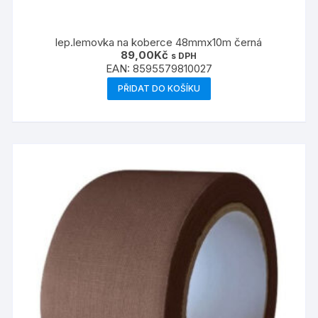
lep.lemovka na koberce 48mmx10m černá
89,00
Kč
s DPH
EAN:
8595579810027
PŘIDAT DO KOŠÍKU