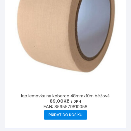
lep.lemovka na koberce 48mmx10m béžová
89,00
Kč
s DPH
EAN:
8595579810058
PŘIDAT DO KOŠÍKU