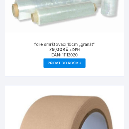
folie smršťovací 10cm „granát“
79,00
Kč
s DPH
EAN:
11112020
PŘIDAT DO KOŠÍKU