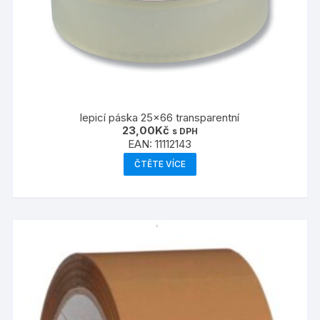
lepicí páska 25×66 transparentní
23,00
Kč
s DPH
EAN:
11112143
ČTĚTE VÍCE