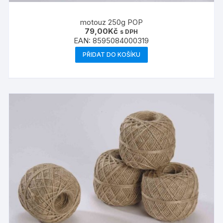
motouz 250g POP
79,00
Kč
s DPH
EAN:
8595084000319
PŘIDAT DO KOŠÍKU