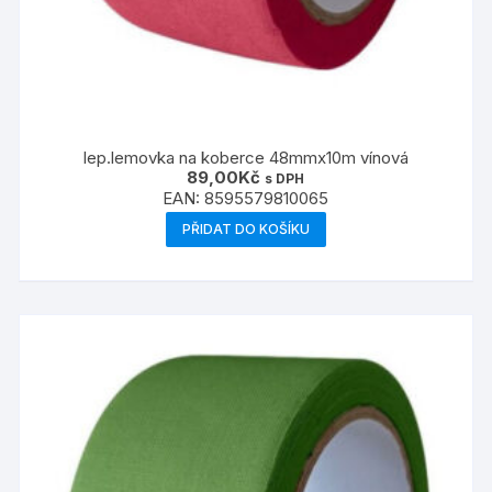
lep.lemovka na koberce 48mmx10m vínová
89,00
Kč
s DPH
EAN:
8595579810065
PŘIDAT DO KOŠÍKU