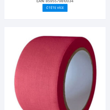
EAN:
8595579810034
ČTĚTE VÍCE