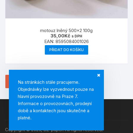
motouz lněný 500×2 100g
35,00
Kč
s DPH
EAN:
8595084001026
PŘIDAT DO KOŠÍKU
1
2
→
Na stránkách stále pracujeme.
Objednávky lze vyzvednout pouze na
hlavní provozovně na Praze 7.
Informace o provozovnách, prodejní
době a kontaktech jsou skutečné a
platné.
Copyright © 2026, BZ-paper. All rights reserved.