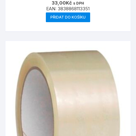
33,00
Kč
s DPH
EAN:
3838868113351
PŘIDAT DO KOŠÍKU