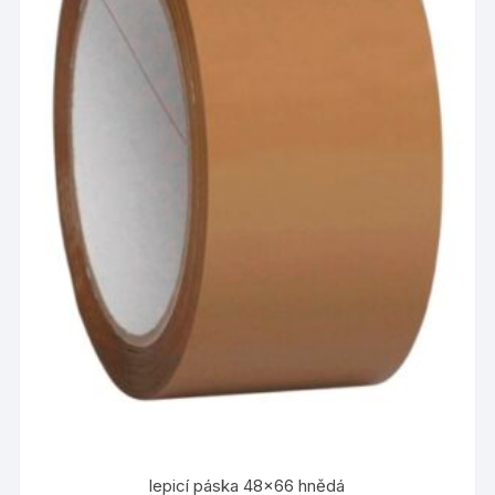
lepicí páska 48×66 hnědá