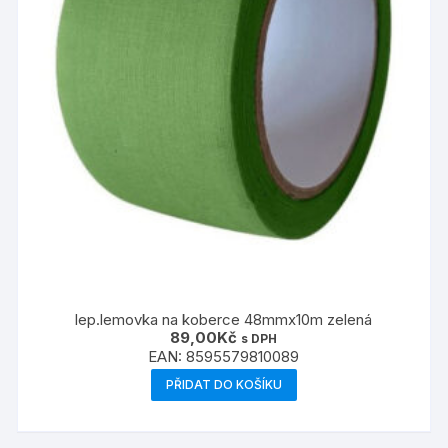
lep.lemovka na koberce 48mmx10m zelená
89,00
Kč
s DPH
EAN:
8595579810089
PŘIDAT DO KOŠÍKU