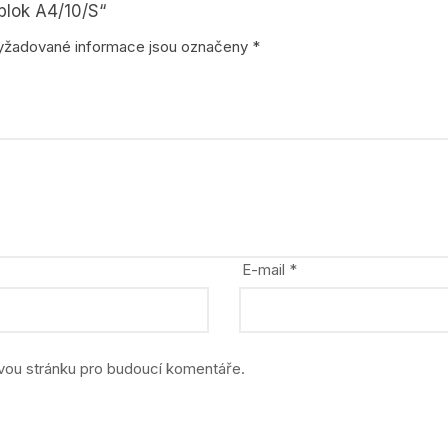
stavebnice
blok A4/10/S“
yžadované informace jsou označeny
*
zvířata, dinosauři
E-mail
*
ovou stránku pro budoucí komentáře.