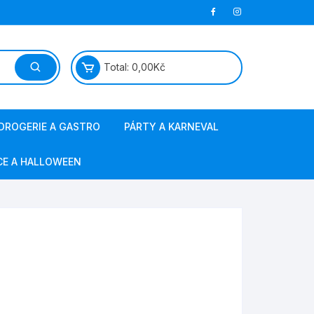
Total:
0,00
Kč
DROGERIE A GASTRO
PÁRTY A KARNEVAL
papírová hygiena
masky a kostýmy
CE A HALLOWEEN
jednorázové nádobí
barvy na vlasy a obličej
ostatní gastro
svíčky, fontány
sáčky do vysavače
výzdoba a doplňky
obalový materiál