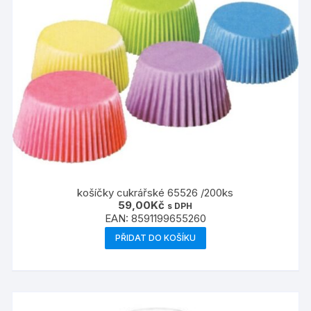
košíčky cukrářské 65526 /200ks
59,00
Kč
s DPH
EAN:
8591199655260
PŘIDAT DO KOŠÍKU