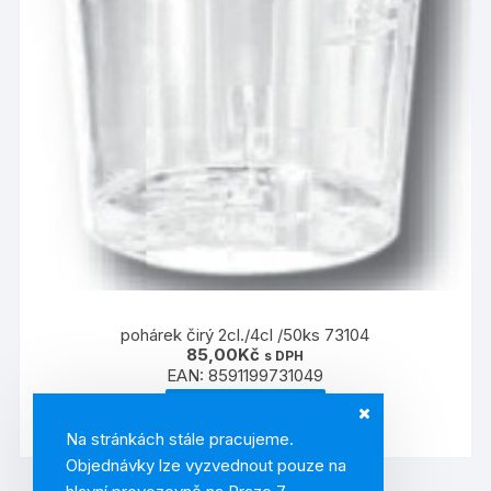
pohárek čirý 2cl./4cl /50ks 73104
85,00
Kč
s DPH
EAN:
8591199731049
PŘIDAT DO KOŠÍKU
Na stránkách stále pracujeme.
Objednávky lze vyzvednout pouze na