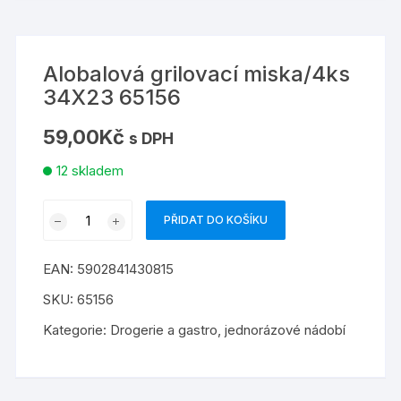
Alobalová grilovací miska/4ks
34X23 65156
59,00
Kč
s DPH
12 skladem
Alobalová
PŘIDAT DO KOŠÍKU
grilovací
miska/4ks
EAN:
5902841430815
34X23
65156
SKU:
65156
množství
Kategorie:
Drogerie a gastro
,
jednorázové nádobí