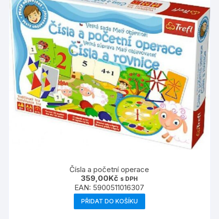
Čísla a početní operace
359,00
Kč
s DPH
EAN:
5900511016307
PŘIDAT DO KOŠÍKU