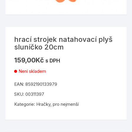
hrací strojek natahovací plyš
sluníčko 20cm
159,00
Kč
s DPH
Není skladem
EAN:
8592190133979
SKU:
00311397
Kategorie:
Hračky
,
pro nejmenší