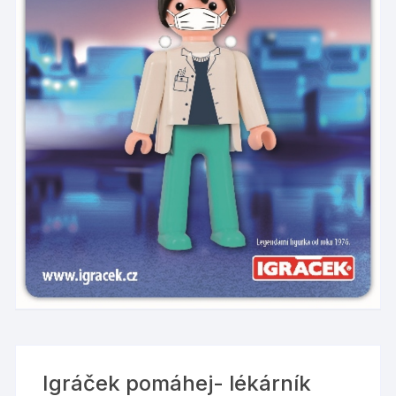
Igráček pomáhej- lékárník