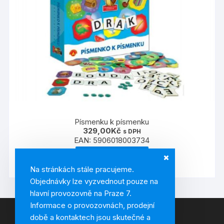
Písmenku k písmenku
329,00
Kč
s DPH
EAN:
5906018003734
PŘIDAT DO KOŠÍKU
Na stránkách stále pracujeme.
Objednávky lze vyzvednout pouze na
hlavní provozovně na Praze 7.
Informace o provozovnách, prodejní
době a kontaktech jsou skutečné a