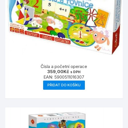
Čísla a početní operace
359,00
Kč
s DPH
EAN:
5900511016307
PŘIDAT DO KOŠÍKU