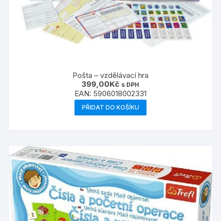
Pošta – vzdělávací hra
399,00
Kč
s DPH
EAN:
5906018002331
PŘIDAT DO KOŠÍKU