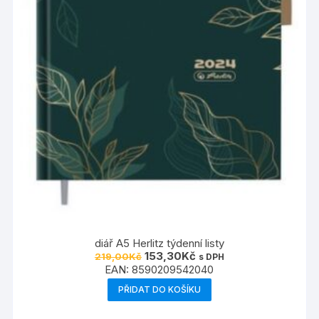
diář A5 Herlitz týdenní listy
Původní
Aktuální
153,30
Kč
219,00
Kč
s DPH
cena
cena
EAN:
8590209542040
byla:
je:
219,00Kč.
153,30Kč.
PŘIDAT DO KOŠÍKU