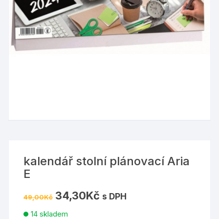
kalendář stolní plánovací Aria
E
Původní
Aktuální
34,30
Kč
s DPH
49,00
Kč
cena
cena
byla:
je:
14 skladem
49,00Kč.
34,30Kč.