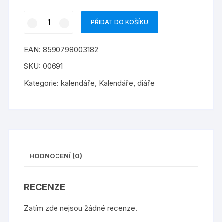
kalendář
PŘIDAT DO KOŠÍKU
stolní
plánovací
EAN:
8590798003182
Aria
E
SKU:
00691
množství
Kategorie:
kalendáře
,
Kalendáře, diáře
HODNOCENÍ (0)
RECENZE
Zatím zde nejsou žádné recenze.