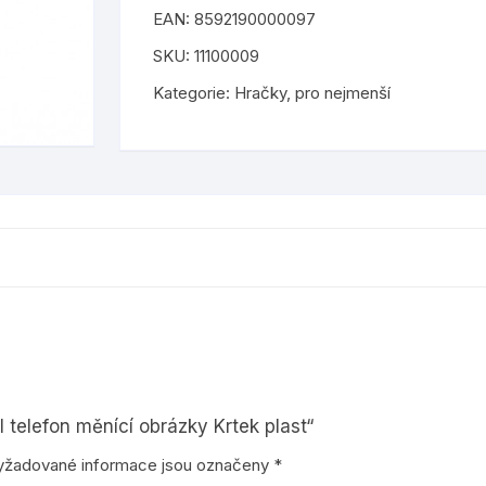
EAN:
8592190000097
hudební nástroje
barvy a laky
 tiskopisy
samolepky
SKU:
11100009
abecedu
igráčci
lepidla
tetování
Kategorie:
Hračky
,
pro nejmenší
odrážedla, koloběžky
štětce a palety
kreativní sešity
ostatní
šablony
isovače a
plyšové
nůžky
pro holky
barevné papíry a kartony
by
pro kluky
ostatní výtvarné potřeby
pro nejmenší
 telefon měnící obrázky Krtek plast“
puzzle
yžadované informace jsou označeny
*