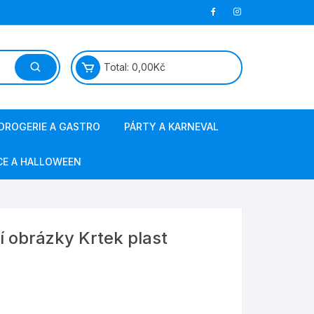
Total:
0,00
Kč
DROGERIE A GASTRO
PÁRTY A KARNEVAL
papírová hygiena
masky a kostýmy
CE A HALLOWEEN
jednorázové nádobí
barvy na vlasy a obličej
ostatní gastro
svíčky, fontány
í obrázky Krtek plast
sáčky do vysavače
výzdoba a doplňky
obalový materiál