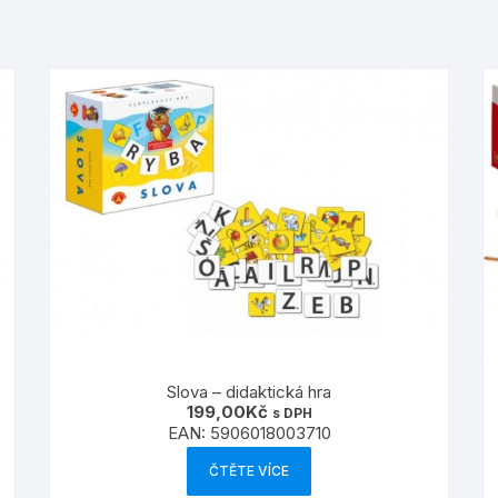
Slova – didaktická hra
199,00
Kč
s DPH
EAN:
5906018003710
ČTĚTE VÍCE