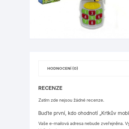
bloky a samolepící bločky
kufříky
papírové a igelitové pytle
dopravní
pořadače a rozlišovače
desky na číslice a 
celofánové sáčky a archy
ostatní
ostatní kancelářské potřeby
sešity, obaly
papírové sáčky
pastelky, voskovky
gumovací pera, pop
náplně
HODNOCENÍ (0)
ostatní školní potře
RECENZE
Zatím zde nejsou žádné recenze.
Buďte první, kdo ohodnotí „Krtkův mobil
Vaše e-mailová adresa nebude zveřejněna.
V