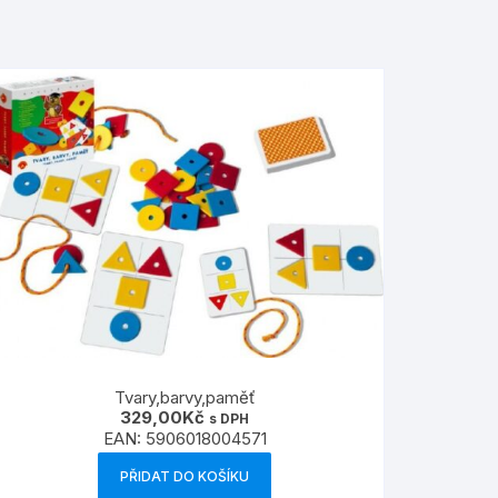
Tvary,barvy,paměť
329,00
Kč
s DPH
EAN:
5906018004571
PŘIDAT DO KOŠÍKU