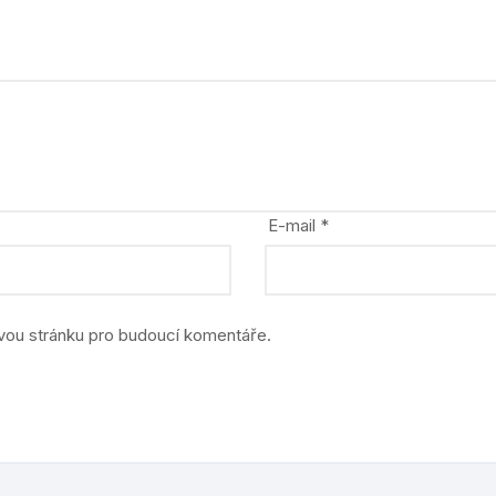
stavebnice
zvířata, dinosauři
E-mail
*
ovou stránku pro budoucí komentáře.