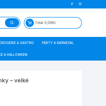
Total:
0,00
Kč
DROGERIE A GASTRO
PÁRTY A KARNEVAL
papírová hygiena
masky a kostýmy
CE A HALLOWEEN
jednorázové nádobí
barvy na vlasy a obličej
ostatní gastro
svíčky, fontány
nky – velké
sáčky do vysavače
výzdoba a doplňky
obalový materiál