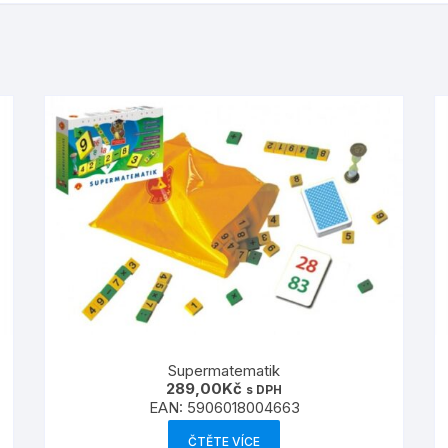
Supermatematik
289,00
Kč
s DPH
EAN:
5906018004663
ČTĚTE VÍCE