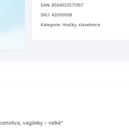
EAN:
8594022570167
hudební nástroje
barvy a laky
 tiskopisy
samolepky
SKU:
42000008
abecedu
igráčci
lepidla
tetování
Kategorie:
Hračky
,
stavebnice
odrážedla, koloběžky
štětce a palety
kreativní sešity
ostatní
šablony
isovače a
plyšové
nůžky
pro holky
barevné papíry a kartony
by
pro kluky
ostatní výtvarné potřeby
pro nejmenší
puzzle
okomotiva, vagónky – velké“