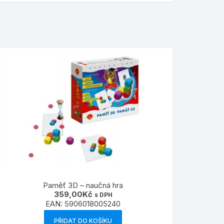
Paměť 3D – naučná hra
359,00
Kč
s DPH
EAN:
5906018005240
PŘIDAT DO KOŠÍKU