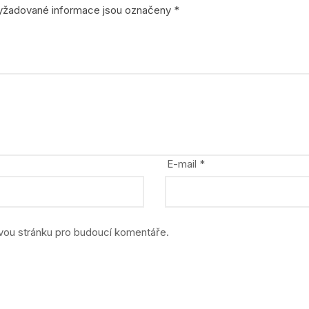
stavebnice
yžadované informace jsou označeny
*
zvířata, dinosauři
E-mail
*
ovou stránku pro budoucí komentáře.