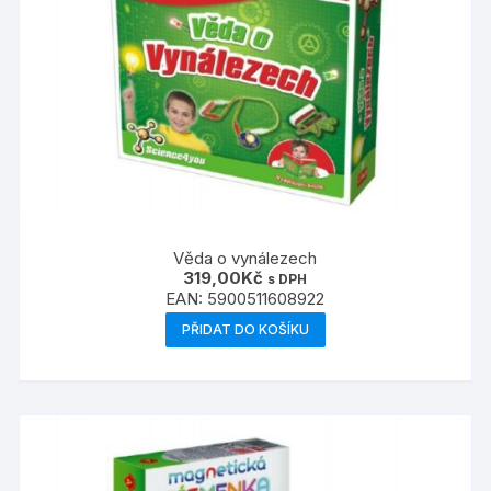
Věda o vynálezech
319,00
Kč
s DPH
EAN:
5900511608922
PŘIDAT DO KOŠÍKU