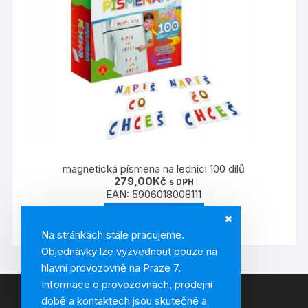
magnetická písmena na lednici 100 dílů
279,00
Kč
s DPH
EAN:
5906018008111
PŘIDAT DO KOŠÍKU
Na stránkách stále pracujeme.
Objednávky lze vyzvednout pouze na
hlavní provozovně na Praze 7.
Informace o provozovnách, prodejní
době a kontaktech jsou skutečné a