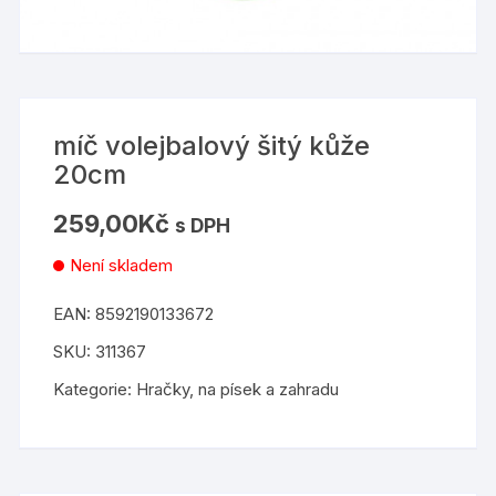
míč volejbalový šitý kůže
20cm
259,00
Kč
s DPH
Není skladem
EAN:
8592190133672
SKU:
311367
Kategorie:
Hračky
,
na písek a zahradu