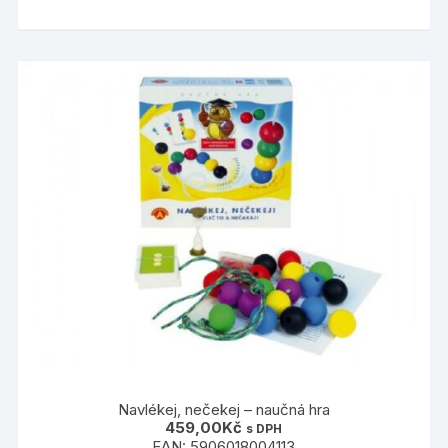
Navlékej, nečekej – naučná hra
459,00
Kč
s DPH
EAN:
5906018004113