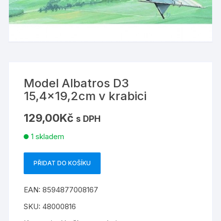
Model Albatros D3
15,4×19,2cm v krabici
129,00
Kč
s DPH
1 skladem
PŘIDAT DO KOŠÍKU
Model
Albatros
EAN:
8594877008167
D3
15,4x19,2cm
SKU:
48000816
v