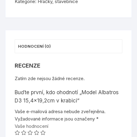
Kategorie:
Hračky
,
stavebnice
krabici
množství
HODNOCENÍ (0)
RECENZE
Zatím zde nejsou žádné recenze.
Buďte první, kdo ohodnotí „Model Albatros
D3 15,4×19,2cm v krabici“
Vaše e-mailová adresa nebude zveřejněna.
Vyžadované informace jsou označeny
*
Vaše hodnocení