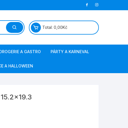
Total:
0,00
Kč
DROGERIE A GASTRO
PÁRTY A KARNEVAL
papírová hygiena
masky a kostýmy
CE A HALLOWEEN
jednorázové nádobí
barvy na vlasy a obličej
ostatní gastro
svíčky, fontány
 15.2×19.3
sáčky do vysavače
výzdoba a doplňky
obalový materiál