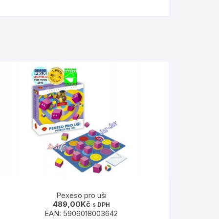
Pexeso pro uši
489,00
Kč
s DPH
EAN:
5906018003642