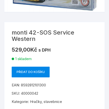
monti 42-SOS Service
Western
529,00
Kč
s DPH
1 skladem
PŘIDAT DO KOŠÍKU
monti
42-
EAN:
8592812101300
SOS
Service
SKU:
40000042
Western
Kategorie:
Hračky
,
stavebnice
množství