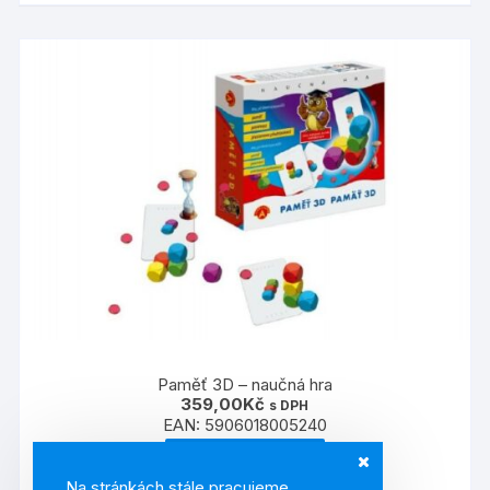
Paměť 3D – naučná hra
359,00
Kč
s DPH
EAN:
5906018005240
PŘIDAT DO KOŠÍKU
Na stránkách stále pracujeme.