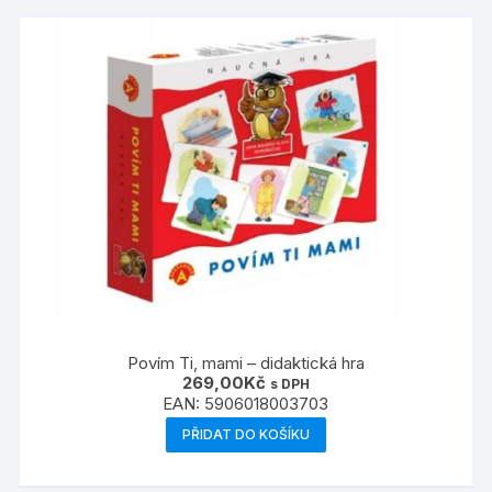
Povím Ti, mami – didaktická hra
269,00
Kč
s DPH
EAN:
5906018003703
PŘIDAT DO KOŠÍKU