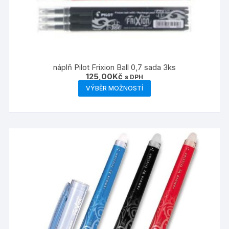
náplň Pilot Frixion Ball 0,7 sada 3ks
125,00
Kč
s DPH
Tento
VÝBĚR MOŽNOSTÍ
produkt
má
více
variant.
Možnosti
lze
vybrat
na
stránce
produktu