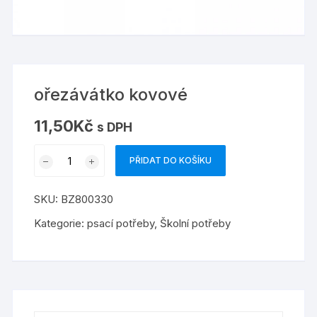
ořezávátko kovové
11,50
Kč
s DPH
ořezávátko
PŘIDAT DO KOŠÍKU
kovové
množství
SKU:
BZ800330
Kategorie:
psací potřeby
,
Školní potřeby