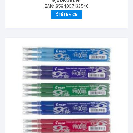
9,00
Kč
s DPH
EAN:
8594007132540
ČTĚTE VÍCE