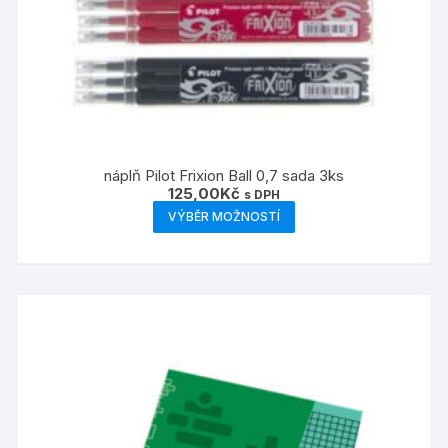
náplň Pilot Frixion Ball 0,7 sada 3ks
125,00
Kč
s DPH
Tento
VÝBĚR MOŽNOSTÍ
produkt
má
více
variant.
Možnosti
lze
vybrat
na
stránce