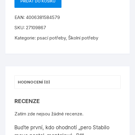
PŘIDAT DO KOŠÍKU
pero
Stabilo
EAN:
4006381584579
move
pastel.
SKU:
27109867
mentolové
Kategorie:
psací potřeby
,
Školní potřeby
"R"
množství
HODNOCENÍ (0)
RECENZE
Zatím zde nejsou žádné recenze.
Buďte první, kdo ohodnotí „pero Stabilo