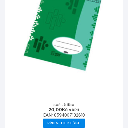
produktu
sešit 565e
20,00
Kč
s DPH
EAN:
8594007132618
PŘIDAT DO KOŠÍKU