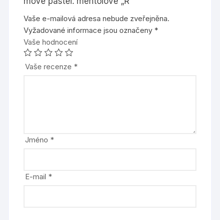
move pastel. mentolové „R““
Vaše e-mailová adresa nebude zveřejněna.
Vyžadované informace jsou označeny
*
Vaše hodnocení
Vaše recenze
*
Jméno
*
E-mail
*