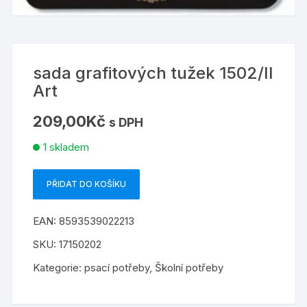
sada grafitových tužek 1502/II
Art
209,00
Kč
s DPH
1 skladem
PŘIDAT DO KOŠÍKU
sada
grafitových
EAN:
8593539022213
tužek
1502/II
SKU:
17150202
Art
Kategorie:
psací potřeby
,
Školní potřeby
množství