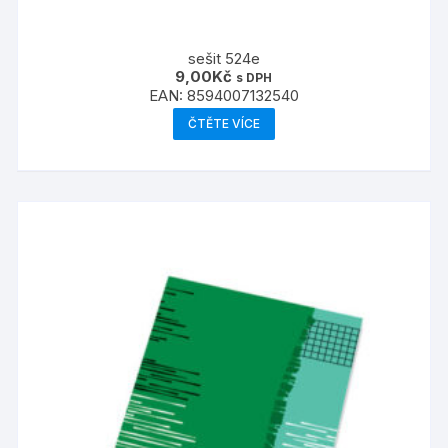
sešit 524e
9,00
Kč
s DPH
EAN:
8594007132540
ČTĚTE VÍCE