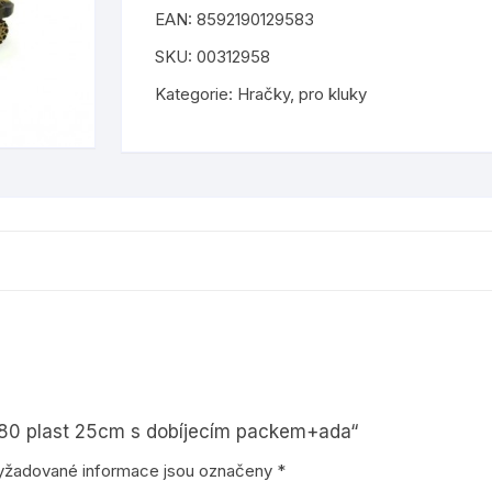
EAN:
8592190129583
hudební nástroje
barvy a laky
 tiskopisy
samolepky
SKU:
00312958
abecedu
igráčci
lepidla
tetování
Kategorie:
Hračky
,
pro kluky
odrážedla, koloběžky
štětce a palety
kreativní sešity
ostatní
šablony
isovače a
plyšové
nůžky
pro holky
barevné papíry a kartony
by
pro kluky
ostatní výtvarné potřeby
pro nejmenší
T-80 plast 25cm s dobíjecím packem+ada“
puzzle
yžadované informace jsou označeny
*