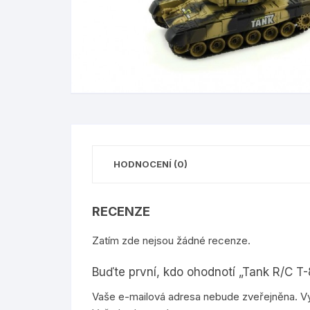
bloky a samolepící bločky
kufříky
papírové a igelitové pytle
dopravní
pořadače a rozlišovače
desky na číslice a 
celofánové sáčky a archy
ostatní
ostatní kancelářské potřeby
sešity, obaly
papírové sáčky
pastelky, voskovky
gumovací pera, pop
náplně
HODNOCENÍ (0)
ostatní školní potře
RECENZE
Zatím zde nejsou žádné recenze.
Buďte první, kdo ohodnotí „Tank R/C 
Vaše e-mailová adresa nebude zveřejněna.
V