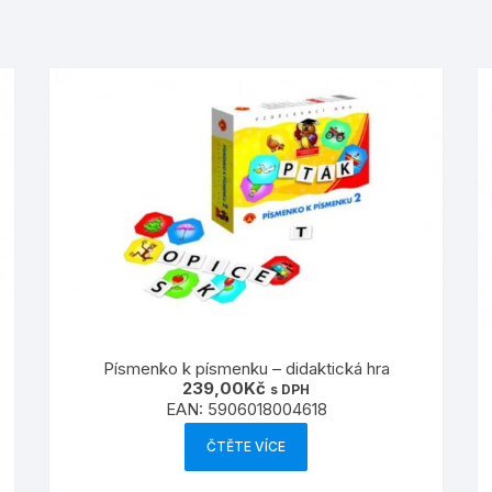
Písmenko k písmenku – didaktická hra
239,00
Kč
s DPH
EAN:
5906018004618
ČTĚTE VÍCE