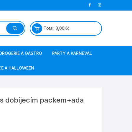
Total:
0,00
Kč
DROGERIE A GASTRO
PÁRTY A KARNEVAL
papírová hygiena
masky a kostýmy
CE A HALLOWEEN
jednorázové nádobí
barvy na vlasy a obličej
ostatní gastro
svíčky, fontány
 s dobíjecím packem+ada
sáčky do vysavače
výzdoba a doplňky
obalový materiál