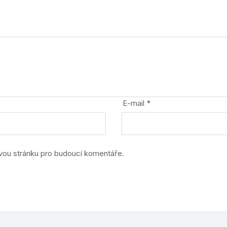
stavebnice
zvířata, dinosauři
E-mail
*
ovou stránku pro budoucí komentáře.