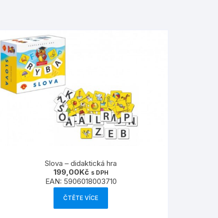
Slova – didaktická hra
199,00
Kč
s DPH
EAN:
5906018003710
ČTĚTE VÍCE