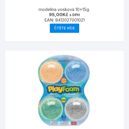
modelína vosková 10x15g.
95,00
Kč
s DPH
EAN:
8412027001021
ČTĚTE VÍCE