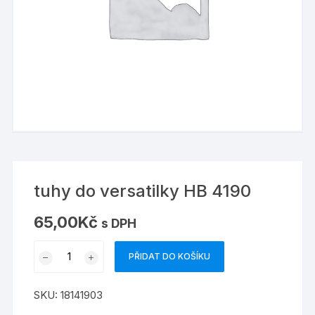
tuhy do versatilky HB 4190
65,00
Kč
s DPH
tuhy
PŘIDAT DO KOŠÍKU
do
versatilky
SKU:
18141903
HB