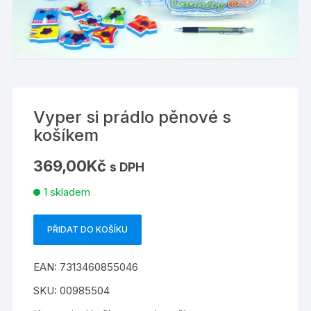
Vyper si prádlo pěnové s
košíkem
369,00
Kč
s DPH
1 skladem
PŘIDAT DO KOŠÍKU
Vyper
si
EAN:
7313460855046
prádlo
pěnové
SKU:
00985504
s