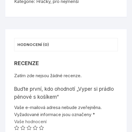
Kategorie:
Hračky
,
pro nejmenší
košíkem
množství
HODNOCENÍ (0)
RECENZE
Zatím zde nejsou žádné recenze.
Buďte první, kdo ohodnotí „Vyper si prádlo
pěnové s košíkem“
Vaše e-mailová adresa nebude zveřejněna.
Vyžadované informace jsou označeny
*
Vaše hodnocení