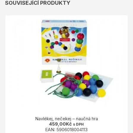
SOUVISEJÍCÍ PRODUKTY
Navlékej, nečekej – naučná hra
459,00
Kč
s DPH
EAN:
5906018004113