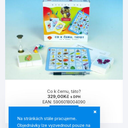
Co k čemu, táto?
329,00
Kč
s DPH
EAN:
5906018004090
ČTĚTE VÍCE
Na stránkách stále pracujeme.
Objednávky lze vyzvednout pouze na