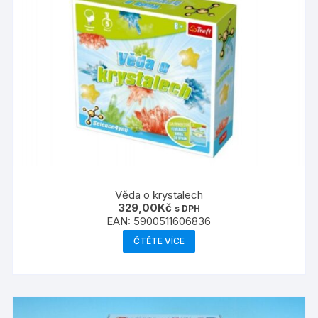
Věda o krystalech
329,00
Kč
s DPH
EAN:
5900511606836
ČTĚTE VÍCE