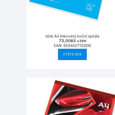
blok A4 linkovaný boční spirála
73,00
Kč
s DPH
EAN:
8594007132816
ČTĚTE VÍCE