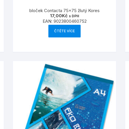
bloček Contacta 75×75 žlutý Kores
17,00
Kč
s DPH
EAN:
9023800460752
ČTĚTE VÍCE