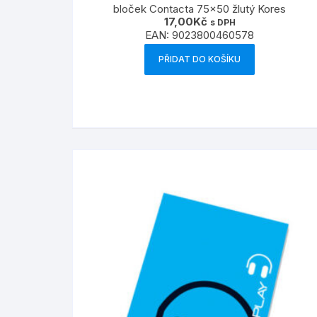
bloček Contacta 75×50 žlutý Kores
17,00
Kč
s DPH
EAN:
9023800460578
PŘIDAT DO KOŠÍKU