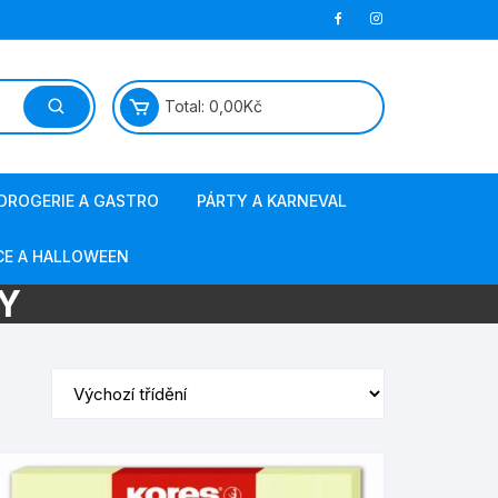
Total:
0,00
Kč
DROGERIE A GASTRO
PÁRTY A KARNEVAL
papírová hygiena
masky a kostýmy
CE A HALLOWEEN
Y
jednorázové nádobí
barvy na vlasy a obličej
ostatní gastro
svíčky, fontány
sáčky do vysavače
výzdoba a doplňky
obalový materiál