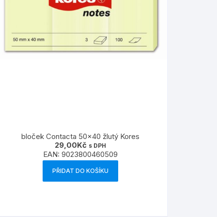
bloček Contacta 50×40 žlutý Kores
29,00
Kč
s DPH
EAN:
9023800460509
PŘIDAT DO KOŠÍKU