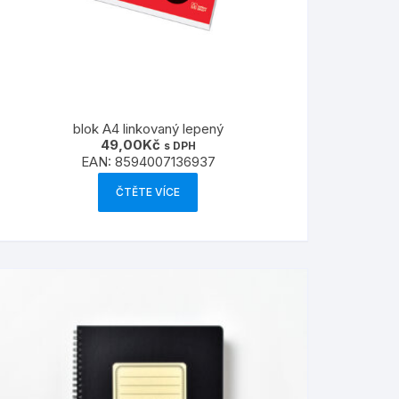
blok A4 linkovaný lepený
49,00
Kč
s DPH
EAN:
8594007136937
ČTĚTE VÍCE