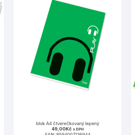
blok A4 čtverečkovaný lepený
49,00
Kč
s DPH
EAN:
8594007136944