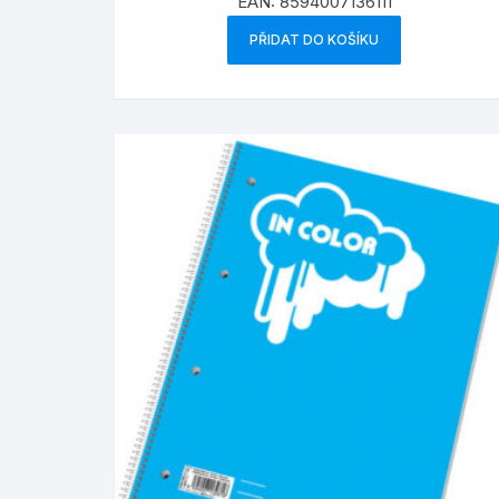
EAN:
8594007136111
PŘIDAT DO KOŠÍKU