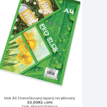
blok A4 čtverečkovaný lepený recyklovaný
33,00
Kč
s DPH
EAN:
8594007139044