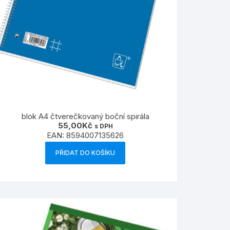
blok A4 čtverečkovaný boční spirála
55,00
Kč
s DPH
EAN:
8594007135626
PŘIDAT DO KOŠÍKU