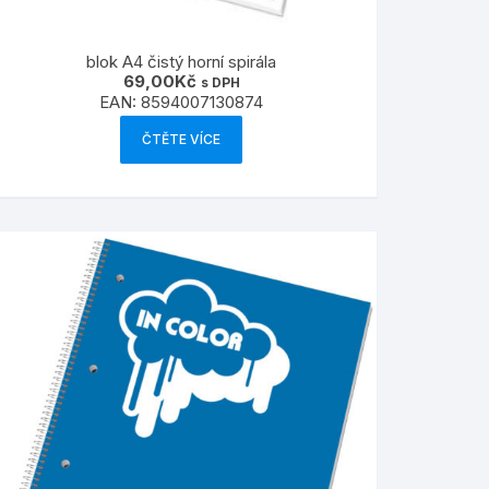
blok A4 čistý horní spirála
69,00
Kč
s DPH
EAN:
8594007130874
ČTĚTE VÍCE