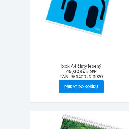
blok A4 čistý lepený
49,00
Kč
s DPH
EAN:
8594007136920
PŘIDAT DO KOŠÍKU