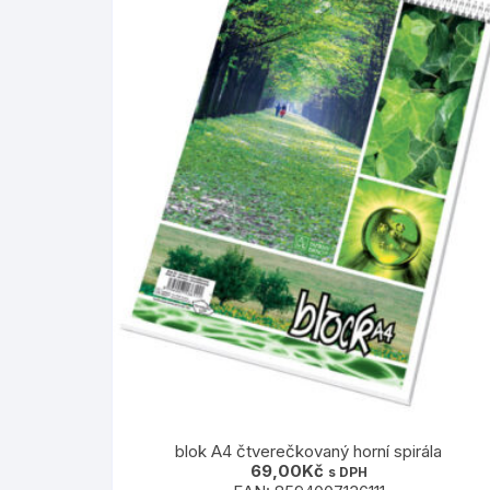
blok A4 čtverečkovaný horní spirála
69,00
Kč
s DPH