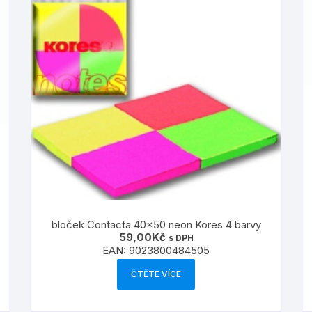
hudební nástroje
barvy a laky
 tiskopisy
samolepky
abecedu
igráčci
lepidla
tetování
odrážedla, koloběžky
štětce a palety
kreativní sešity
ostatní
šablony
isovače a
plyšové
nůžky
pro holky
barevné papíry a kartony
by
pro kluky
ostatní výtvarné potřeby
bloček Contacta 40×50 neon Kores 4 barvy
59,00
Kč
s DPH
pro nejmenší
EAN:
9023800484505
ČTĚTE VÍCE
puzzle