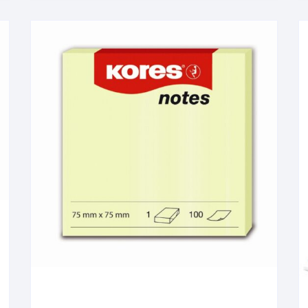
stavebnice
zvířata, dinosauři