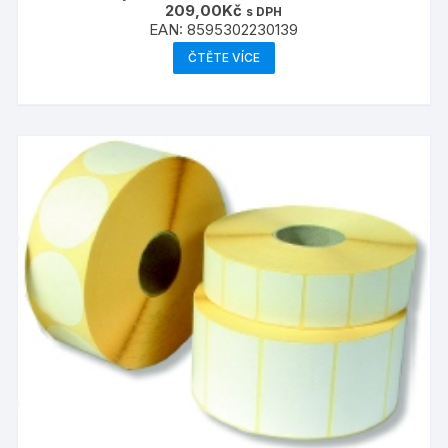
209,00
Kč
s DPH
EAN:
8595302230139
ČTĚTE VÍCE