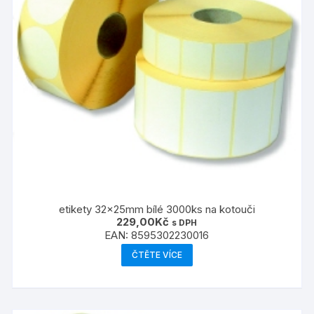
etikety 32x25mm bílé 3000ks na kotouči
229,00
Kč
s DPH
EAN:
8595302230016
ČTĚTE VÍCE