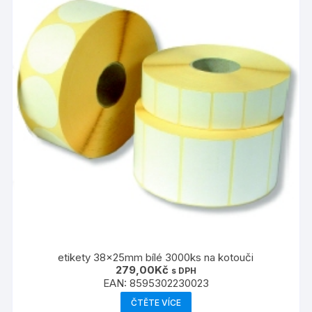
etikety 38x25mm bílé 3000ks na kotouči
279,00
Kč
s DPH
EAN:
8595302230023
ČTĚTE VÍCE