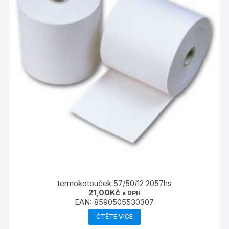
termokotouček 57/50/12 2057hs
21,00
Kč
s DPH
EAN:
8590505530307
ČTĚTE VÍCE