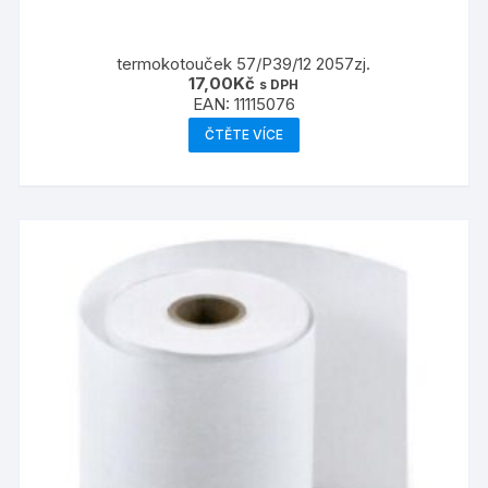
termokotouček 57/P39/12 2057zj.
17,00
Kč
s DPH
EAN:
11115076
ČTĚTE VÍCE