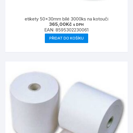
etikety 50x30mm bílé 3000ks na kotouči
365,00
Kč
s DPH
EAN:
8595302230061
PŘIDAT DO KOŠÍKU