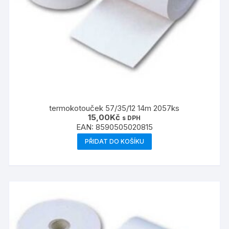
termokotouček 57/35/12 14m 2057ks
15,00
Kč
s DPH
EAN:
8590505020815
PŘIDAT DO KOŠÍKU