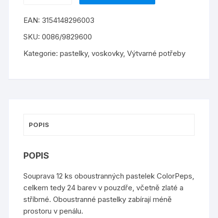
Color
EAN:
3154148296003
´Peps
Duo
SKU:
0086/9829600
24
Kategorie:
pastelky, voskovky
,
Výtvarné potřeby
barev
množství
POPIS
POPIS
Souprava 12 ks oboustranných pastelek ColorPeps,
celkem tedy 24 barev v pouzdře, včetně zlaté a
stříbrné. Oboustranné pastelky zabírají méně
prostoru v penálu.