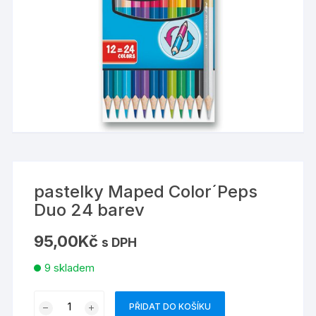
pastelky Maped Color´Peps
Duo 24 barev
95,00
Kč
s DPH
9 skladem
pastelky
PŘIDAT DO KOŠÍKU
Maped