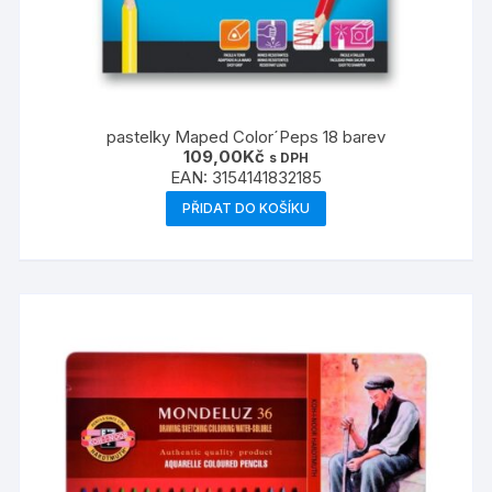
pastelky Maped Color´Peps 18 barev
109,00
Kč
s DPH
EAN:
3154141832185
PŘIDAT DO KOŠÍKU