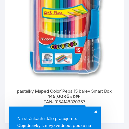
pastelky Maped Color´Peps 15 barev Smart Box
145,00
Kč
s DPH
EAN:
3154148320357
PŘIDAT DO KOŠÍKU
Na stránkách stále pracujeme.
Objednávky lze vyzvednout pouze na