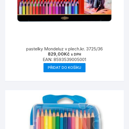
pastelky Mondeluz v plech.kr. 3725/36
829,00
Kč
s DPH
EAN:
8593539005001
PŘIDAT DO KOŠÍKU