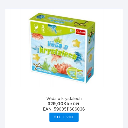
Věda o krystalech
329,00
Kč
s DPH
EAN:
5900511606836
ČTĚTE VÍCE