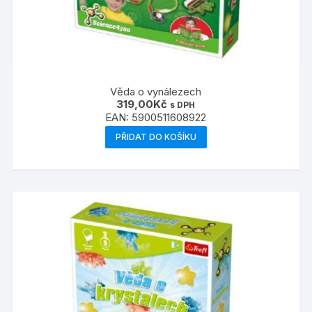
Věda o vynálezech
319,00
Kč
s DPH
EAN:
5900511608922
PŘIDAT DO KOŠÍKU