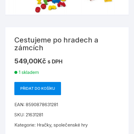
Cestujeme po hradech a
zámcích
549,00
Kč
s DPH
1 skladem
PŘIDAT DO KOŠÍKU
Cestujeme
po
EAN:
8590878631281
hradech
a
SKU:
21631281
zámcích
Kategorie:
Hračky
,
společenské hry
množství