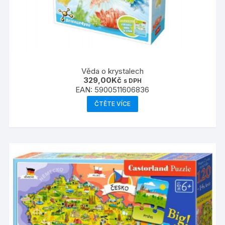
Věda o krystalech
329,00
Kč
s DPH
EAN:
5900511606836
ČTĚTE VÍCE