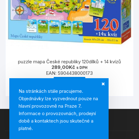
puzzle mapa České republiky 120dílků + 14 kvízů
289,00
Kč
s DPH
EAN:
5904438000173
ČTĚTE VÍCE
Na stránkách stále pracujeme.
Objednávky lze vyzvednout pouze na
hlavní provozovně na Praze 7.
Informace o provozovnách, prodejní
době a kontaktech jsou skutečné a
platné.