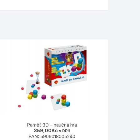
Paměť 3D – naučná hra
359,00
Kč
s DPH
EAN:
5906018005240