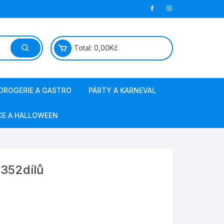
Total:
0,00
Kč
DROGERIE A GASTRO
PÁRTY A KARNEVAL
papírová hygiena
masky a kostýmy
CE A HALLOWEEN
jednorázové nádobí
barvy na vlasy a obličej
ostatní gastro
svíčky, fontány
 352dílů
sáčky do vysavače
výzdoba a doplňky
obalový materiál