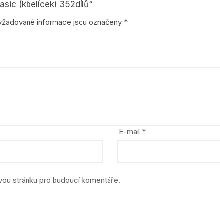
stavebnice
asic (kbelícek) 352dílů“
yžadované informace jsou označeny
*
zvířata, dinosauři
E-mail
*
ovou stránku pro budoucí komentáře.