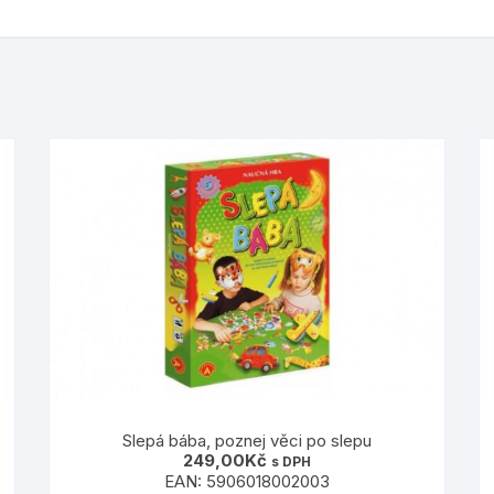
Slepá bába, poznej věci po slepu
249,00
Kč
s DPH
EAN:
5906018002003