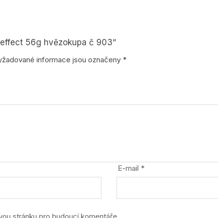
stavebnice
zvířata, dinosauři
 effect 56g hvězokupa č 903“
yžadované informace jsou označeny
*
E-mail
*
ovou stránku pro budoucí komentáře.