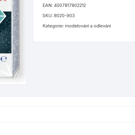
EAN:
4007817802212
hudební nástroje
barvy a laky
 tiskopisy
samolepky
SKU:
8020-903
abecedu
igráčci
lepidla
tetování
Kategorie:
modelování a odlevání
odrážedla, koloběžky
štětce a palety
kreativní sešity
ostatní
šablony
isovače a
plyšové
nůžky
pro holky
barevné papíry a kartony
by
pro kluky
ostatní výtvarné potřeby
pro nejmenší
puzzle