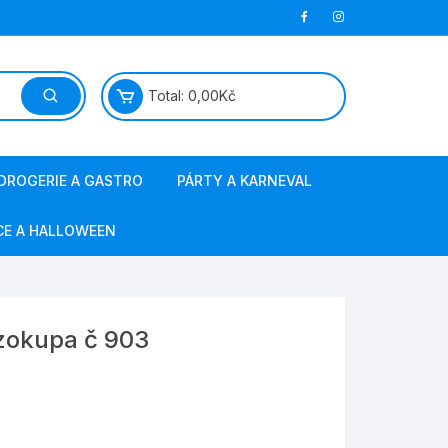
Total:
0,00
Kč
DROGERIE A GASTRO
PÁRTY A KARNEVAL
papírová hygiena
masky a kostýmy
CE A HALLOWEEN
jednorázové nádobí
barvy na vlasy a obličej
ostatní gastro
svíčky, fontány
ězokupa č 903
sáčky do vysavače
výzdoba a doplňky
obalový materiál