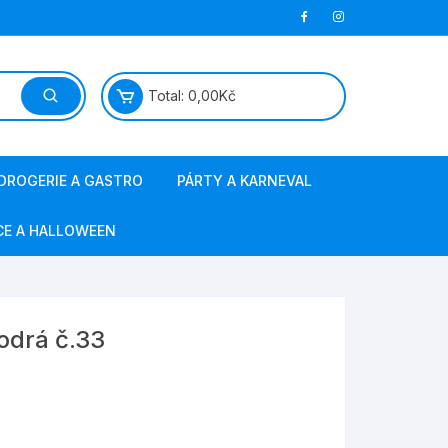
Total:
0,00
Kč
DROGERIE A GASTRO
PÁRTY A KARNEVAL
papírová hygiena
masky a kostýmy
CE A HALLOWEEN
jednorázové nádobí
barvy na vlasy a obličej
ostatní gastro
svíčky, fontány
odrá č.33
sáčky do vysavače
výzdoba a doplňky
obalový materiál