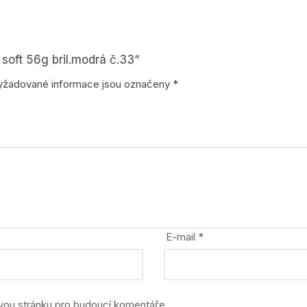
stavebnice
zvířata, dinosauři
soft 56g bril.modrá č.33“
yžadované informace jsou označeny
*
E-mail
*
ovou stránku pro budoucí komentáře.