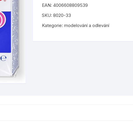
EAN:
4006608809539
hudební nástroje
barvy a laky
 tiskopisy
samolepky
SKU:
8020-33
abecedu
igráčci
lepidla
tetování
Kategorie:
modelování a odlevání
odrážedla, koloběžky
štětce a palety
kreativní sešity
ostatní
šablony
isovače a
plyšové
nůžky
pro holky
barevné papíry a kartony
by
pro kluky
ostatní výtvarné potřeby
pro nejmenší
puzzle