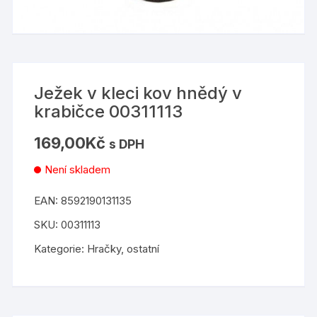
Ježek v kleci kov hnědý v
krabičce 00311113
169,00
Kč
s DPH
Není skladem
EAN:
8592190131135
SKU:
00311113
Kategorie:
Hračky
,
ostatní