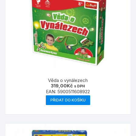
Věda o vynálezech
319,00
Kč
s DPH
EAN:
5900511608922
PŘIDAT DO KOŠÍKU