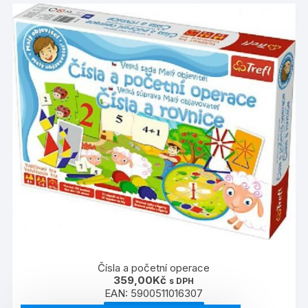
Čísla a početní operace
359,00
Kč
s DPH
EAN:
5900511016307