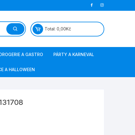
Total:
0,00
Kč
DROGERIE A GASTRO
PÁRTY A KARNEVAL
papírová hygiena
masky a kostýmy
CE A HALLOWEEN
jednorázové nádobí
barvy na vlasy a obličej
ostatní gastro
svíčky, fontány
 131708
sáčky do vysavače
výzdoba a doplňky
obalový materiál