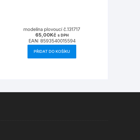
modelína plovoucí č.131717
65,00
Kč
s DPH
EAN:
8593540015594
PŘIDAT DO KOŠÍKU