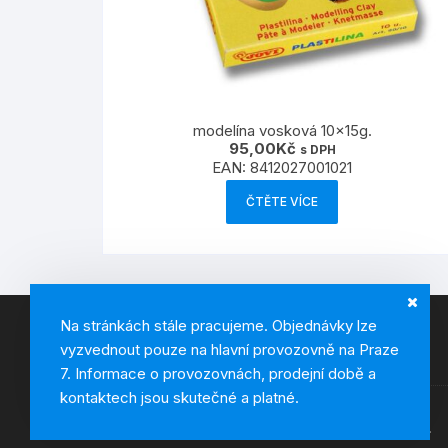
modelína vosková 10x15g.
95,00
Kč
s DPH
EAN:
8412027001021
ČTĚTE VÍCE
Na stránkách stále pracujeme. Objednávky lze
vyzvednout pouze na hlavní provozovně na Praze
7. Informace o provozovnách, prodejní době a
kontaktech jsou skutečné a platné.
Copyright © 2026, BZ-paper. All rights reserved.