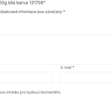
stavebnice
00g bílá barva 131708“
yžadované informace jsou označeny
*
zvířata, dinosauři
E-mail
*
ovou stránku pro budoucí komentáře.