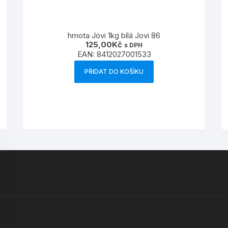
hmota Jovi 1kg bílá Jovi 86
125,00
Kč
s DPH
EAN:
8412027001533
PŘIDAT DO KOŠÍKU