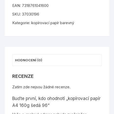
papír
EAN:
7318761041600
A4
160g
SKU:
37030196
šedá
Kategorie:
kopírovací papír barevný
96
množství
HODNOCENÍ (0)
RECENZE
Zatím zde nejsou žádné recenze.
Buďte první, kdo ohodnotí „kopírovací papír
A4 160g šedá 96“