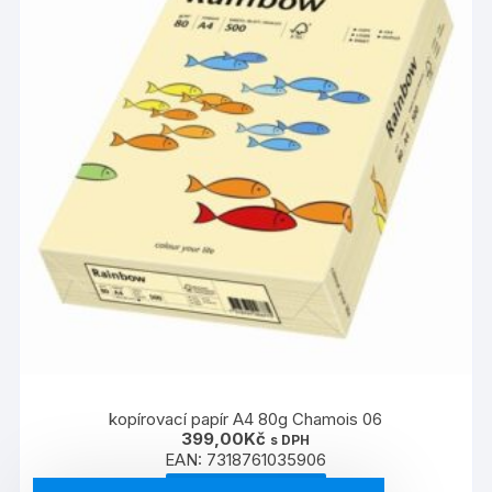
kopírovací papír A4 80g Chamois 06
399,00
Kč
s DPH
EAN:
7318761035906
PŘIDAT DO KOŠÍKU