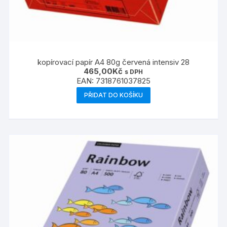
kopírovací papír A4 80g červená intensiv 28
465,00
Kč
s DPH
EAN:
7318761037825
PŘIDAT DO KOŠÍKU