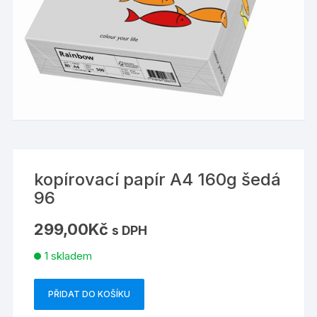
kopírovací papír A4 160g šedá
96
299,00
Kč
s DPH
1 skladem
PŘIDAT DO KOŠÍKU
kopírovací