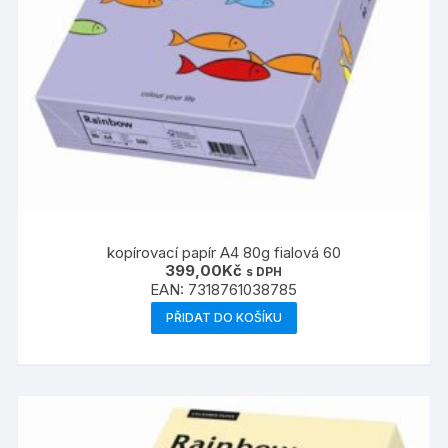
kopírovací papír A4 80g fialová 60
399,00
Kč
s DPH
EAN:
7318761038785
PŘIDAT DO KOŠÍKU