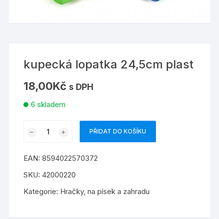
kupecká lopatka 24,5cm plast
18,00
Kč
s DPH
6 skladem
kupecká
PŘIDAT DO KOŠÍKU
lopatka
24,5cm
EAN:
8594022570372
plast
množství
SKU:
42000220
Kategorie:
Hračky
,
na písek a zahradu