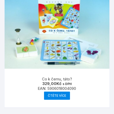
Co k čemu, táto?
329,00
Kč
s DPH
EAN:
5906018004090
ČTĚTE VÍCE