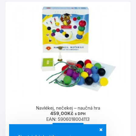
Navlékej, nečekej – naučná hra
459,00
Kč
s DPH
EAN:
5906018004113
ČTĚTE VÍCE