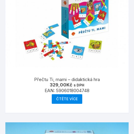
Přečtu Ti, mami – didaktická hra
329,00
Kč
s DPH
EAN:
5906018004748
ČTĚTE VÍCE