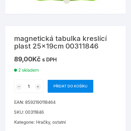
magnetická tabulka kreslící
plast 25x19cm 00311846
89,00
Kč
s DPH
2 skladem
magnetická
PŘIDAT DO KOŠÍKU
tabulka
kreslící
EAN:
8592190118464
plast
25x19cm
SKU:
00311846
00311846
Kategorie:
Hračky
,
ostatní
množství