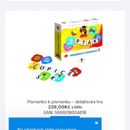
Písmenko k písmenku – didaktická hra
239,00
Kč
s DPH
EAN:
5906018004618
ČTĚTE VÍCE
Na stránkách stále pracujeme.