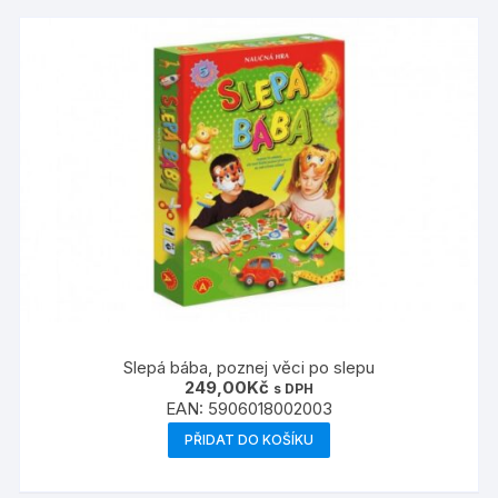
Slepá bába, poznej věci po slepu
249,00
Kč
s DPH
EAN:
5906018002003
PŘIDAT DO KOŠÍKU