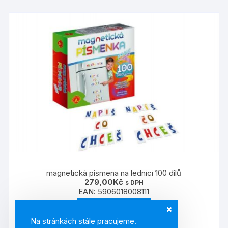
magnetická písmena na lednici 100 dílů
279,00
Kč
s DPH
EAN:
5906018008111
PŘIDAT DO KOŠÍKU
Na stránkách stále pracujeme.