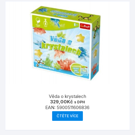
Věda o krystalech
329,00
Kč
s DPH
EAN:
5900511606836
ČTĚTE VÍCE