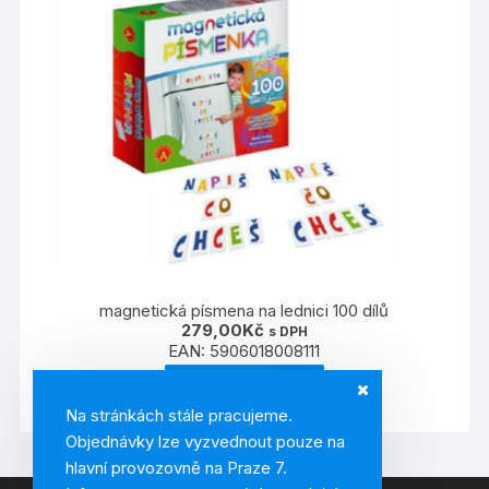
magnetická písmena na lednici 100 dílů
279,00
Kč
s DPH
EAN:
5906018008111
PŘIDAT DO KOŠÍKU
Na stránkách stále pracujeme.
Objednávky lze vyzvednout pouze na
hlavní provozovně na Praze 7.