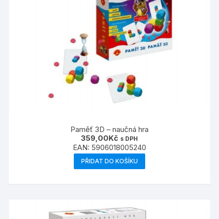
Paměť 3D – naučná hra
359,00
Kč
s DPH
EAN:
5906018005240
PŘIDAT DO KOŠÍKU