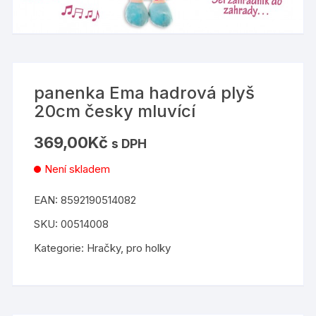
panenka Ema hadrová plyš
20cm česky mluvící
369,00
Kč
s DPH
Není skladem
EAN:
8592190514082
SKU:
00514008
Kategorie:
Hračky
,
pro holky