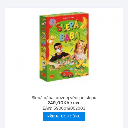
Slepá bába, poznej věci po slepu
249,00
Kč
s DPH
EAN:
5906018002003
PŘIDAT DO KOŠÍKU