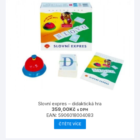
Slovní expres – didaktická hra
359,00
Kč
s DPH
EAN:
5906018004083
ČTĚTE VÍCE