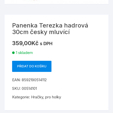
Panenka Terezka hadrová
30cm česky mluvící
359,00
Kč
s DPH
1 skladem
PŘIDAT DO KOŠÍKU
Panenka
Terezka
EAN:
8592190514112
hadrová
30cm
SKU:
00514101
česky
Kategorie:
Hračky
,
pro holky
mluvící
množství