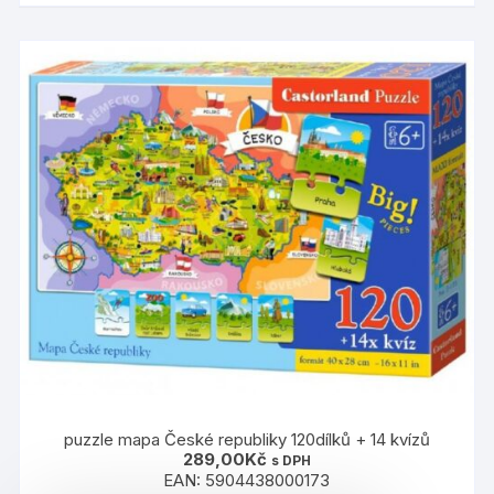
puzzle mapa České republiky 120dílků + 14 kvízů
289,00
Kč
s DPH
EAN:
5904438000173