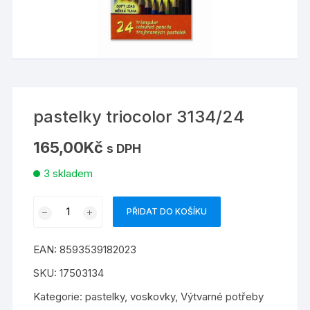
pastelky triocolor 3134/24
165,00
Kč
s DPH
3 skladem
pastelky
PŘIDAT DO KOŠÍKU
triocolor
3134/24
EAN:
8593539182023
množství
SKU:
17503134
Kategorie:
pastelky, voskovky
,
Výtvarné potřeby