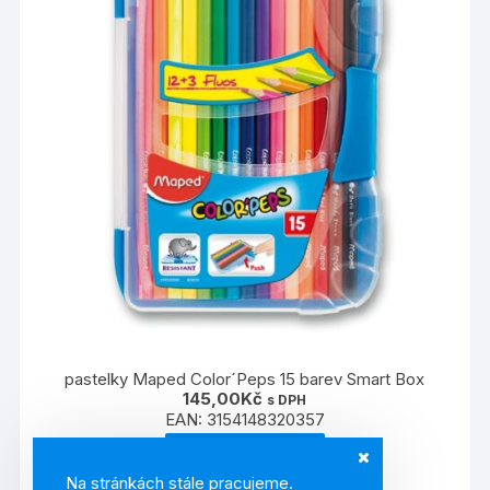
pastelky Maped Color´Peps 15 barev Smart Box
145,00
Kč
s DPH
EAN:
3154148320357
PŘIDAT DO KOŠÍKU
Na stránkách stále pracujeme.