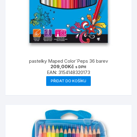
pastelky Maped Color´Peps 36 barev
209,00
Kč
s DPH
EAN:
3154148320173
PŘIDAT DO KOŠÍKU