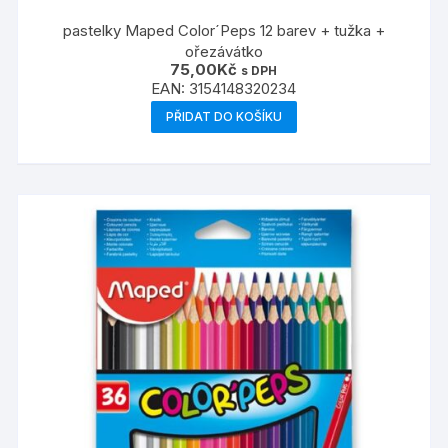
pastelky Maped Color´Peps 12 barev + tužka +
ořezávátko
75,00
Kč
s DPH
EAN:
3154148320234
PŘIDAT DO KOŠÍKU