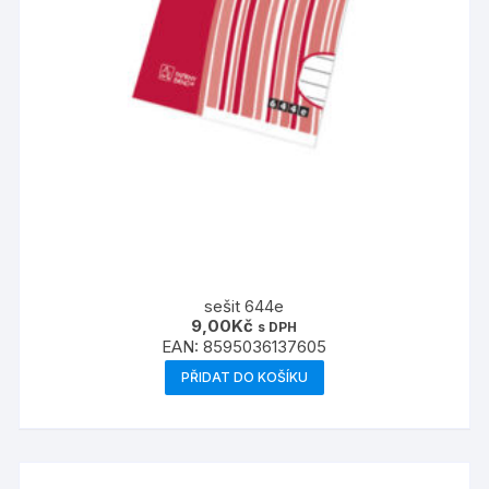
sešit 644e
9,00
Kč
s DPH
EAN:
8595036137605
PŘIDAT DO KOŠÍKU