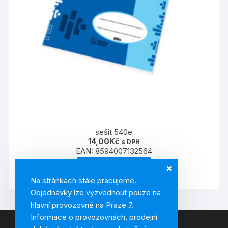
sešit 540e
14,00
Kč
s DPH
EAN:
8594007132564
PŘIDAT DO KOŠÍKU
Na stránkách stále pracujeme.
Objednávky lze vyzvednout pouze na
hlavní provozovně na Praze 7.
Informace o provozovnách, prodejní