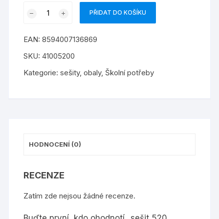
sešit
PŘIDAT DO KOŠÍKU
520
Junior
EAN:
8594007136869
množství
SKU:
41005200
Kategorie:
sešity, obaly
,
Školní potřeby
HODNOCENÍ (0)
RECENZE
Zatím zde nejsou žádné recenze.
Buďte první, kdo ohodnotí „sešit 520