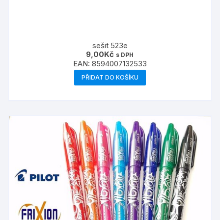
sešit 523e
9,00
Kč
s DPH
EAN:
8594007132533
PŘIDAT DO KOŠÍKU