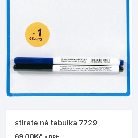
stíratelná tabulka 7729
69,00
Kč
s DPH