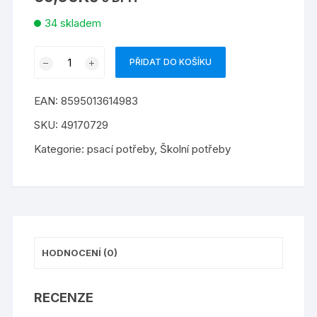
34 skladem
stíratelná
PŘIDAT DO KOŠÍKU
tabulka
7729
EAN:
8595013614983
množství
SKU:
49170729
Kategorie:
psací potřeby
,
Školní potřeby
HODNOCENÍ (0)
RECENZE