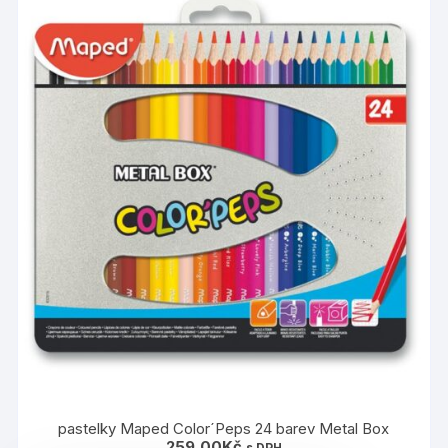
pastelky Maped Color´Peps 24 barev Metal Box
259,00
Kč
s DPH