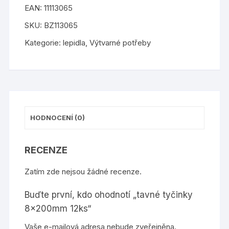
EAN:
11113065
12ks
množství
SKU:
BZ113065
Kategorie:
lepidla
,
Výtvarné potřeby
HODNOCENÍ (0)
RECENZE
Zatím zde nejsou žádné recenze.
Buďte první, kdo ohodnotí „tavné tyčinky
8x200mm 12ks“
Vaše e-mailová adresa nebude zveřejněna.