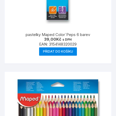
pastelky Maped Color´Peps 6 barev
39,00
Kč
s DPH
EAN:
3154148320029
PŘIDAT DO KOŠÍKU