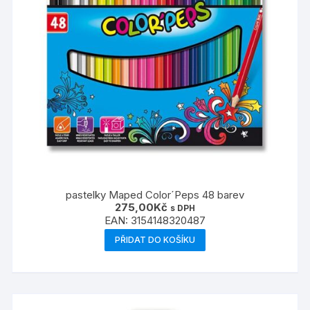
pastelky Maped Color´Peps 48 barev
275,00
Kč
s DPH
EAN:
3154148320487
PŘIDAT DO KOŠÍKU