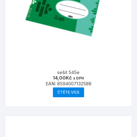
sešit 545e
14,00
Kč
s DPH
EAN:
8594007132588
ČTĚTE VÍCE