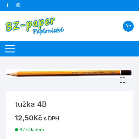
Skip
to
content
tužka 4B
12,50
Kč
s DPH
62 skladem