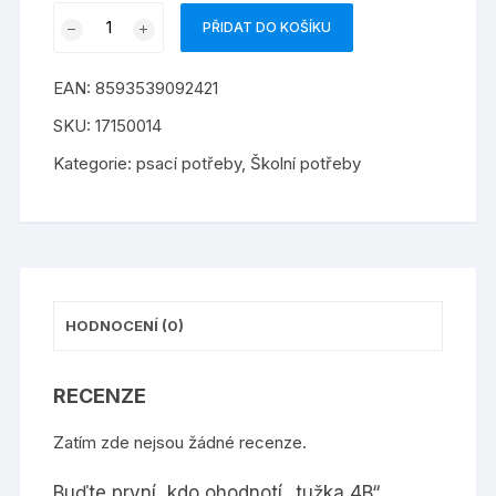
tužka
PŘIDAT DO KOŠÍKU
4B
množství
EAN:
8593539092421
SKU:
17150014
Kategorie:
psací potřeby
,
Školní potřeby
HODNOCENÍ (0)
RECENZE
Zatím zde nejsou žádné recenze.
Buďte první, kdo ohodnotí „tužka 4B“