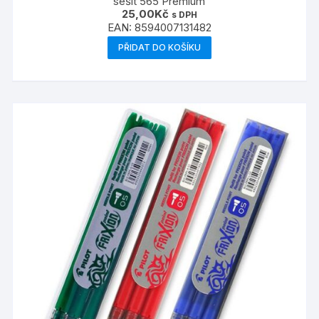
sešit 565 Premium
25,00
Kč
s DPH
EAN:
8594007131482
PŘIDAT DO KOŠÍKU