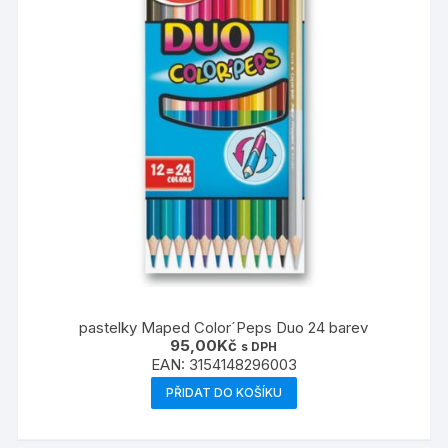
pastelky Maped Color´Peps Duo 24 barev
95,00
Kč
s DPH
EAN:
3154148296003
PŘIDAT DO KOŠÍKU