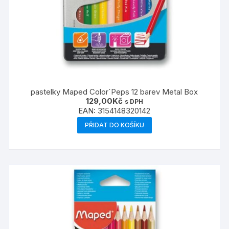
pastelky Maped Color´Peps 12 barev Metal Box
129,00
Kč
s DPH
EAN:
3154148320142
PŘIDAT DO KOŠÍKU