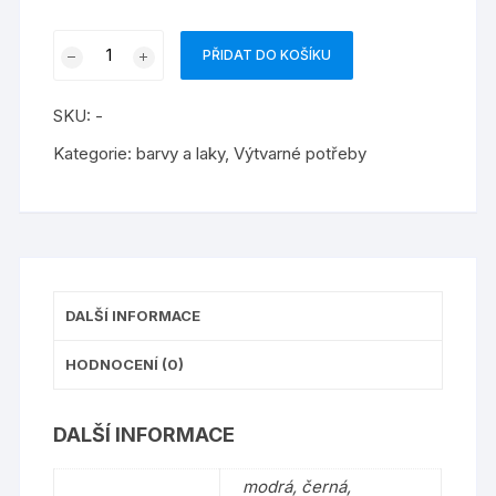
barva
PŘIDAT DO KOŠÍKU
na
textil
SKU:
-
sprej
1139/110ml
Kategorie:
barvy a laky
,
Výtvarné potřeby
množství
DALŠÍ INFORMACE
HODNOCENÍ (0)
DALŠÍ INFORMACE
modrá, černá,